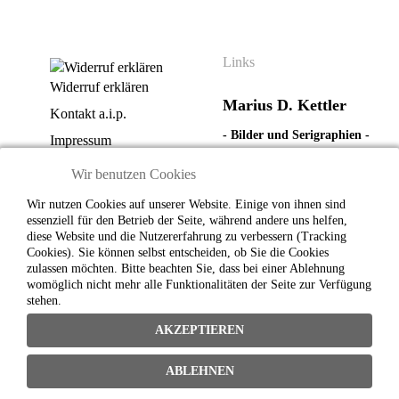
Links
Widerruf erklären
Marius D. Kettler
Kontakt a.i.p.
- Bilder und Serigraphien -
Impressum
Actuismus
Datenschutzerklärung
Wir benutzen Cookies
AGB | Zahlungs- und
Dolores Flores
Wir nutzen Cookies auf unserer Website. Einige von ihnen sind
Lieferbedingungen |
essenziell für den Betrieb der Seite, während andere uns helfen,
Widerrufsrecht
- Digitale Photographie -
diese Website und die Nutzererfahrung zu verbessern (Tracking
Cookies). Sie können selbst entscheiden, ob Sie die Cookies
Widerrufsbelehrung | -
Objektboxen - Skulpturen -
zulassen möchten. Bitte beachten Sie, dass bei einer Ablehnung
formular
womöglich nicht mehr alle Funktionalitäten der Seite zur Verfügung
Reliefe
stehen.
AKZEPTIEREN
a.i.p. artists in progress
-
project space
ABLEHNEN
the unfamiliarnaires