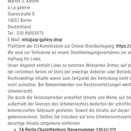
Marius D. Kettler
a.i.p.galerie
Suarezsraße 8
14057 Berlin
Deutschland
Tel.: 030 89005973
E-Mail:
info@aip-gallery.shop
Plattform der EU-Kommission zur Online-Streitbeilegung:
https:/
Wir sind zur Teilnahme an einem Streitbeilegungsverfahren vor ei
Haftung für Links:
Unser Angebot enthält Links zu externen Webseiten Dritter, auf 
der verlinkten Seiten ist stets der jeweilige Anbieter oder Betre
Rechtswidrige Inhalte waren zum Zeitpunkt der Verlinkung nicht e
nicht zumutbar. Bei Bekanntwerden von Rechtsverletzungen werd
Urheberrecht:
Die durch die Seitenbetreiber erstellten Inhalte und Werke auf d
außerhalb der Grenzen des Urheberrechtes bedürfen der schriftlic
kommerziellen Gebrauch gestattet. Soweit die Inhalte auf dieser 
gekennzeichnet. Sollten Sie trotzdem auf eine Urheberrechtsve
derartige Inhalte umgehend entfernen.
FA Berlin-Charlottenburg Steuernummer
378/61/373