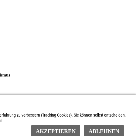
uismus
boxen - Skulpturen - Reliefe
rerfahrung zu verbessern (Tracking Cookies). Sie können selbst entscheiden,
en.
ect space
AKZEPTIEREN
ABLEHNEN