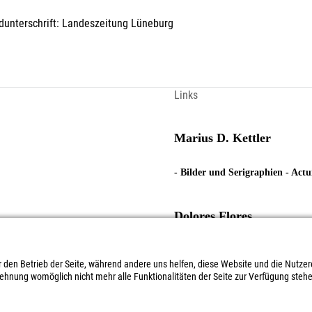
ildunterschrift: Landeszeitung Lüneburg
Links
Marius D. Kettler
- Bilder und Serigraphien - Act
Dolores Flores
- Digitale Photographie - Objekt
ür den Betrieb der Seite, während andere uns helfen, diese Website und die Nutze
lehnung womöglich nicht mehr alle Funktionalitäten der Seite zur Verfügung steh
- proj
a.i.p. artists in progress