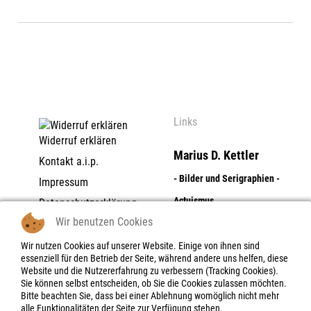
Links
Widerruf erklären
Marius D. Kettler
Kontakt a.i.p.
- Bilder und Serigraphien -
Impressum
Actuismus
Datenschutzerklärung
Wir benutzen Cookies
AGB | Zahlungs- und
Dolores Flores
Lieferbedingungen |
Wir nutzen Cookies auf unserer Website. Einige von ihnen sind
Widerrufsrecht
- Digitale Photographie -
essenziell für den Betrieb der Seite, während andere uns helfen, diese
Website und die Nutzererfahrung zu verbessern (Tracking Cookies).
Widerrufsbelehrung |
Objektboxen - Skulpturen -
Sie können selbst entscheiden, ob Sie die Cookies zulassen möchten.
-formular
Bitte beachten Sie, dass bei einer Ablehnung womöglich nicht mehr
Reliefe
alle Funktionalitäten der Seite zur Verfügung stehen.