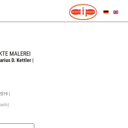
SPRACHE AUSWÄHL
KTE MALEREI
arius D. Kettler |
2019 |
seln)