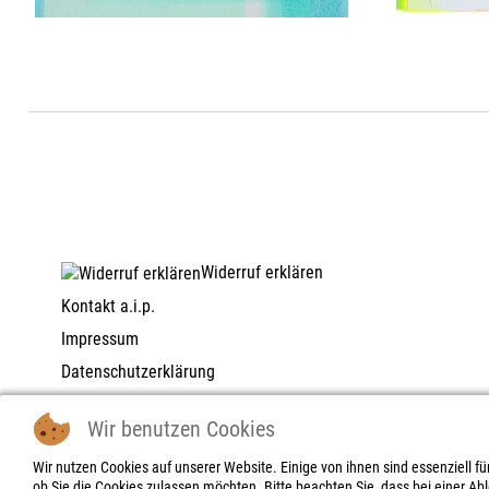
Widerruf erklären
Kontakt a.i.p.
Impressum
Datenschutzerklärung
AGB | Zahlungs- und Lieferbedingungen | Widerrufsrecht
Wir benutzen Cookies
Widerrufsbelehrung | -formular
Wir nutzen Cookies auf unserer Website. Einige von ihnen sind essenziell f
ob Sie die Cookies zulassen möchten. Bitte beachten Sie, dass bei einer Ab