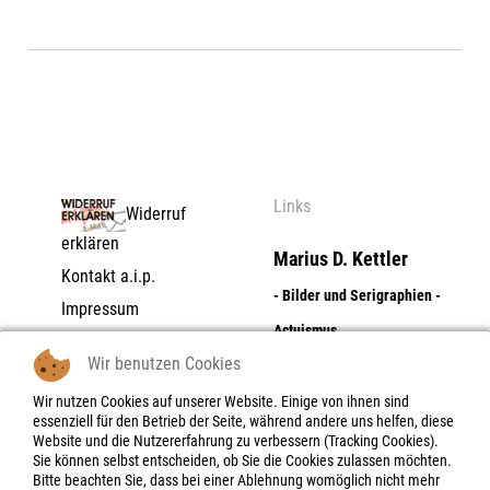
Links
Widerruf
erklären
Marius D. Kettler
Kontakt a.i.p.
- Bilder und Serigraphien -
Impressum
Actuismus
Datenschutzerklärung
Wir benutzen Cookies
AGB | Zahlungs- und
Dolores Flores
Lieferbedingungen |
Wir nutzen Cookies auf unserer Website. Einige von ihnen sind
- Digitale Photographie -
essenziell für den Betrieb der Seite, während andere uns helfen, diese
Widerrufsrecht
Website und die Nutzererfahrung zu verbessern (Tracking Cookies).
Objektboxen - Skulpturen -
Widerrufsbelehrung |
Sie können selbst entscheiden, ob Sie die Cookies zulassen möchten.
-formular
Bitte beachten Sie, dass bei einer Ablehnung womöglich nicht mehr
Reliefe