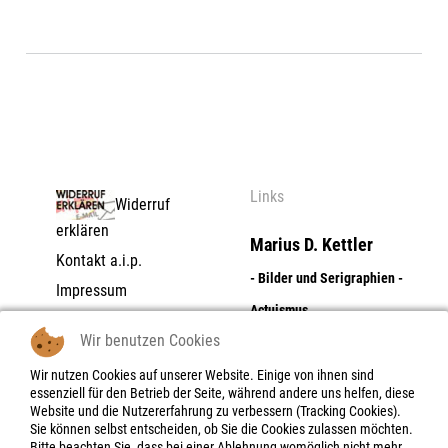
Links
Widerruf
erklären
Marius D. Kettler
Kontakt a.i.p.
- Bilder und Serigraphien -
Impressum
Actuismus
Datenschutzerklärung
Wir benutzen Cookies
AGB | Zahlungs- und
Dolores Flores
Lieferbedingungen |
Wir nutzen Cookies auf unserer Website. Einige von ihnen sind
- Digitale Photographie -
essenziell für den Betrieb der Seite, während andere uns helfen, diese
Widerrufsrecht
Website und die Nutzererfahrung zu verbessern (Tracking Cookies).
Objektboxen - Skulpturen -
Widerrufsbelehrung |
Sie können selbst entscheiden, ob Sie die Cookies zulassen möchten.
-formular
Bitte beachten Sie, dass bei einer Ablehnung womöglich nicht mehr