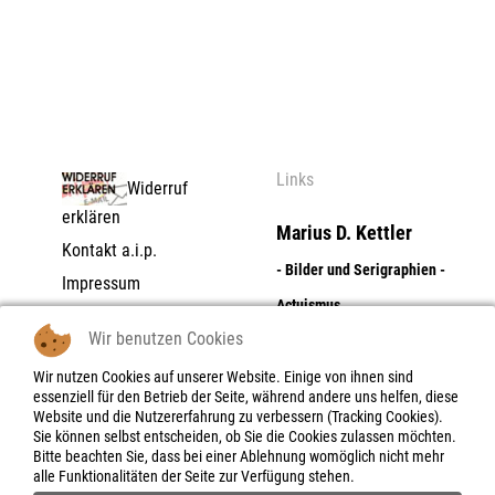
Links
Widerruf
erklären
Marius D. Kettler
Kontakt a.i.p.
- Bilder und Serigraphien -
Impressum
Actuismus
Datenschutzerklärung
Wir benutzen Cookies
AGB | Zahlungs- und
Dolores Flores
Lieferbedingungen |
Wir nutzen Cookies auf unserer Website. Einige von ihnen sind
- Digitale Photographie -
essenziell für den Betrieb der Seite, während andere uns helfen, diese
Widerrufsrecht
Website und die Nutzererfahrung zu verbessern (Tracking Cookies).
Objektboxen - Skulpturen -
Widerrufsbelehrung |
Sie können selbst entscheiden, ob Sie die Cookies zulassen möchten.
-formular
Bitte beachten Sie, dass bei einer Ablehnung womöglich nicht mehr
Reliefe
alle Funktionalitäten der Seite zur Verfügung stehen.