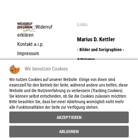
Links
Widerruf
erklären
Marius D. Kettler
Kontakt a.i.p.
- Bilder und Serigraphien -
Impressum
Actuismus
Datenschutzerklärung
Wir benutzen Cookies
AGB | Zahlungs- und
Dolores Flores
Lieferbedingungen |
Wir nutzen Cookies auf unserer Website. Einige von ihnen sind
- Digitale Photographie -
essenziell für den Betrieb der Seite, während andere uns helfen, diese
Widerrufsrecht
Website und die Nutzererfahrung zu verbessern (Tracking Cookies).
Objektboxen - Skulpturen -
Widerrufsbelehrung |
Sie können selbst entscheiden, ob Sie die Cookies zulassen möchten.
-formular
Bitte beachten Sie, dass bei einer Ablehnung womöglich nicht mehr
Reliefe
alle Funktionalitäten der Seite zur Verfügung stehen.
AKZEPTIEREN
a.i.p. artists in progress
-
project space
ABLEHNEN